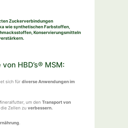
e
n
tzten Zuckerverbindungen
ika wie synthetischen Farbstoffen,
hmacksstoffen, Konservierungsmitteln
erstärkern.
e von HBD’s® MSM:
t sich für
diverse Anwendungen im
.
ineralfutter, um den
Transport von
 die Zellen zu
verbessern.
ernährung
.