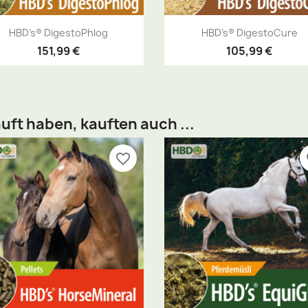
Vorschau
Vorschau


HBD’s® DigestoPhlog
HBD’s® DigestoCure
151,99 €
105,99 €
uft haben, kauften auch ...
favorite_border
fa