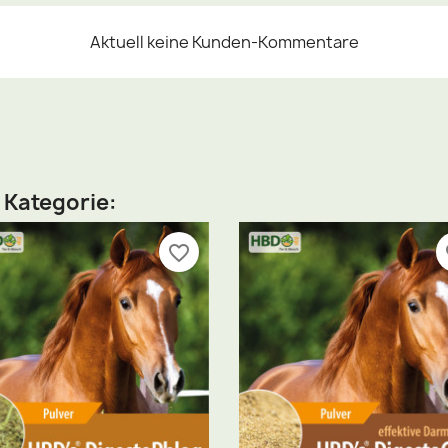
Aktuell keine Kunden-Kommentare
n Kategorie:
favorite_border
fa