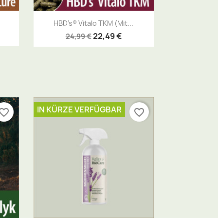
Vorschau

HBD’s® Vitalo TKM (mit...
22,49 €
24,99 €
IN KÜRZE VERFÜGBAR
vorite_border
favorite_border