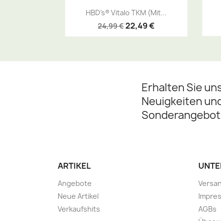
Vorschau

HBD’s® Vitalo TKM (mit...
22,49 €
24,99 €
Erhalten Sie un
Neuigkeiten un
Sonderangebot
ARTIKEL
UNTE
Angebote
Versa
Neue Artikel
Impre
Verkaufshits
AGBs