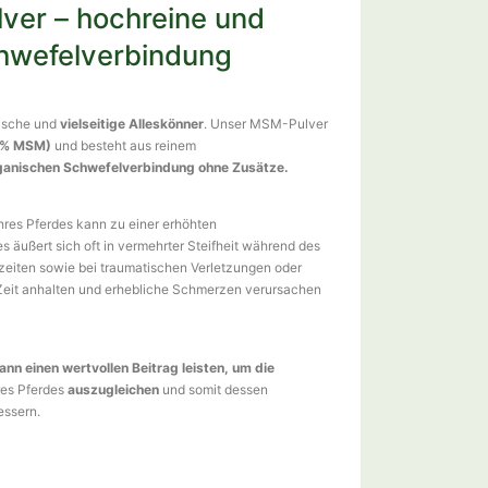
ver – hochreine und
hwefelverbindung
gische und
vielseitige Alleskönner
. Unser MSM-Pulver
,9% MSM)
und besteht aus reinem
ganischen Schwefelverbindung ohne Zusätze.
hres Pferdes kann zu einer erhöhten
 äußert sich oft in vermehrter Steifheit während des
zeiten sowie bei traumatischen Verletzungen oder
Zeit anhalten und erhebliche Schmerzen verursachen
n einen wertvollen Beitrag leisten, um die
res Pferdes
auszugleichen
und somit dessen
essern.