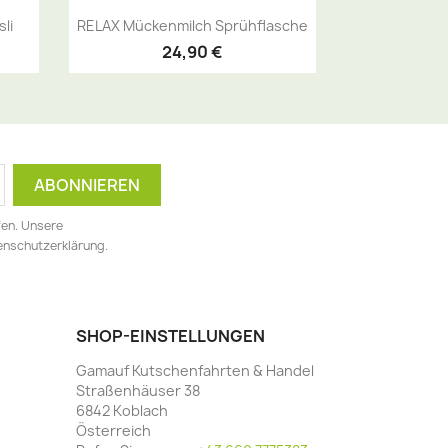
Vorschau

li
RELAX Mückenmilch Sprühflasche
24,90 €
fen. Unsere
tenschutzerklärung.
SHOP-EINSTELLUNGEN
Gamauf Kutschenfahrten & Handel
Straßenhäuser 38
6842 Koblach
Österreich