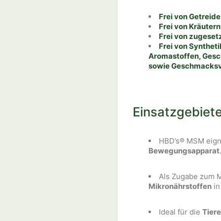
Frei von Getreid
Frei von Kräuter
F
rei von zugese
Frei von Synthet
Aromastoffen, Gesc
sowie Geschmacksv
Einsatzgebiet
HBD’s® MSM eigne
Bewegungsapparat
Als Zugabe zum M
Mikronährstoffen
in
Ideal für die
Tier