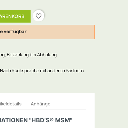
favorite_border
WARENKORB
le verfügbar
ng, Bezahlung bei Abholung
. Nach Rücksprache mit anderen Partnern
ikeldetails
Anhänge
ATIONEN "HBD’S® MSM"