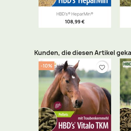
Vorschau

HBD’s® HeparMin®
108,99 €
Kunden, die diesen Artikel geka
-10%
favorite_border