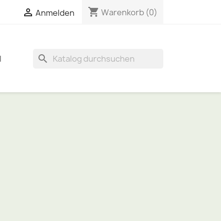
shopping_cart

Warenkorb
(0)
Anmelden
search
N