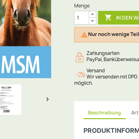
Menge

IN DEN 
Nur noch wenige Tei

Zahlungsarten
PayPal, Banküberweisu
Versand
Wir versenden mit DPD
möglich.

Beschreibung
Art
PRODUKTINFORM