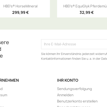
Vorschau
Vorschau


HBD’s® HorseMineral
HBD’s® EquiGlyk Pferdemüs
299,99 €
32,99 €
sere
d
Sie können Ihr Einverständnis jederzeit widerru
e
Kontaktinformationen finden Sie u. a. in der Da
RNEHMEN
IHR KONTO
nd
Sendungsverfolgung
ssum
Anmelden
Benutzerkonto erstellen