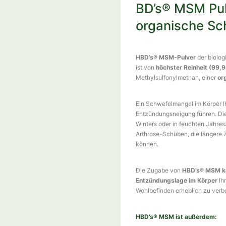
BD’s® MSM Pul
organische Sc
HBD’s® MSM-Pulver
der biolo
ist von
höchster Reinheit (99
Methylsulfonylmethan, einer
or
Ein Schwefelmangel im Körper I
Entzündungsneigung führen. Dies
Winters oder in feuchten Jahres
Arthrose-Schüben, die längere 
können.
Die Zugabe von
HBD’s® MSM kan
Entzündungslage im Körper
Ih
Wohlbefinden erheblich zu verb
HBD’s® MSM ist außerdem: