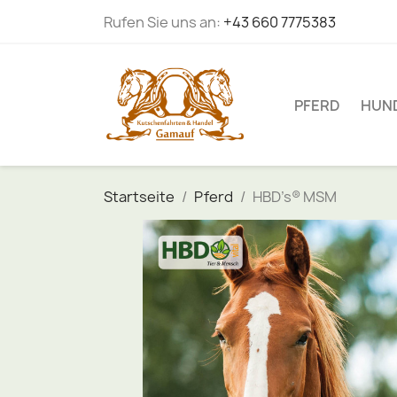
Rufen Sie uns an:
+43 660 7775383
PFERD
HUN
Startseite
Pferd
HBD’s® MSM